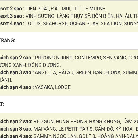
sort 2 sao :
TIẾN PHÁT, ĐẤT MŨI, LITTLE MŨI NÉ.
sort 3 sao :
VINH SƯƠNG, LÀNG THỤY SỸ, BỐN BIỂN, HẢI ÂU, T
sort 4 sao :
LOTUS, SEAHORSE, OCEAN STAR, SEA LION, SUNN
TRANG:
ách sạn 2 sao :
PHƯƠNG NHUNG, CONTEMPO, SEN VÀNG, CƯỜNG
ƯƠNG XANH, ĐÔNG DƯƠNG.
ách sạn 3 sao :
ANGELLA, HẢI ÂU, GREEN, BARCELONA, SUMM
HÀNH.
ách sạn 4 sao :
YASAKA, LODGE.
T:
ách sạn 2 sao:
RED SUN, HÙNG PHONG, HÀNG KHÔNG, TẦM X
ách sạn 3 sao:
MAI VÀNG, LE PETIT PARIS, CẨM ĐÔ, KỲ HOÀ, 
ách sạn 4 sao:
SAMMY, NGỌC LAN, GOLF 3, HOÀNG ANH-ĐÀLẠT