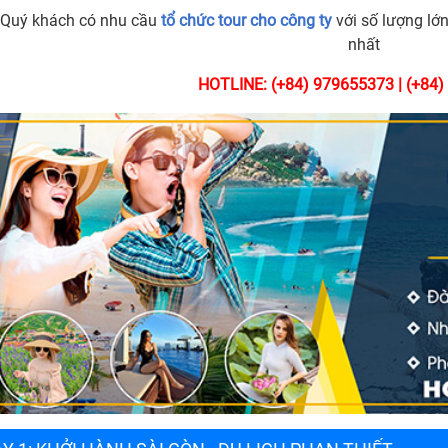
Quý khách có nhu cầu
tổ chức tour cho công ty
với số lượng lớn
nhất
HOTLINE: (+84) 979655373 | (+84