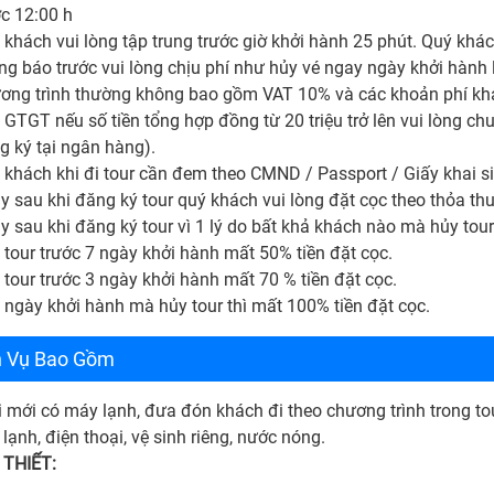
ớc 12:00 h
 khách vui lòng tập trung trước giờ khởi hành 25 phút. Quý khác
ng báo trước vui lòng chịu phí như hủy vé ngay ngày khởi hành 
ơng trình thường không bao gồm VAT 10% và các khoản phí khá
 GTGT nếu số tiền tổng hợp đồng từ 20 triệu trở lên vui lòng c
g ký tại ngân hàng).
 khách khi đi tour cần đem theo CMND / Passport / Giấy khai si
y sau khi đăng ký tour quý khách vui lòng đặt cọc theo thỏa th
y sau khi đăng ký tour vì 1 lý do bất khả khách nào mà hủy tour
 tour trước 7 ngày khởi hành mất 50% tiền đặt cọc.
 tour trước 3 ngày khởi hành mất 70 % tiền đặt cọc.
 ngày khởi hành mà hủy tour thì mất 100% tiền đặt cọc.
h Vụ Bao Gồm
i mới có máy lạnh, đưa đón khách đi theo chương trình trong to
tủ lạnh, điện thoại, vệ sinh riêng, nước nóng.
THIẾT: