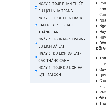
Chư
NGÀY 2: TOUR PHAN THIẾT -
đơn
DU LỊCH NHA TRANG
đăn
NGÀY 3 : TOUR NHA TRANG -
Nga
ĐẦM NHA PHU - CÁC
Nga
Hủy
THẮNG CẢNH
Hủy
NGÀY 4 : TOUR NHA TRANG -
Đến
DU LỊCH ĐÀ LẠT
ĐỐI 
NGÀY 5 : DU LỊCH ĐÀ LẠT -
Tha
CÁC THẮNG CẢNH
tư 
NGÀY 6 : TOUR DU LỊCH ĐÀ
Quý
LẠT - SÀI GÒN
Quý
Chư
khá
Vào
Để 
The