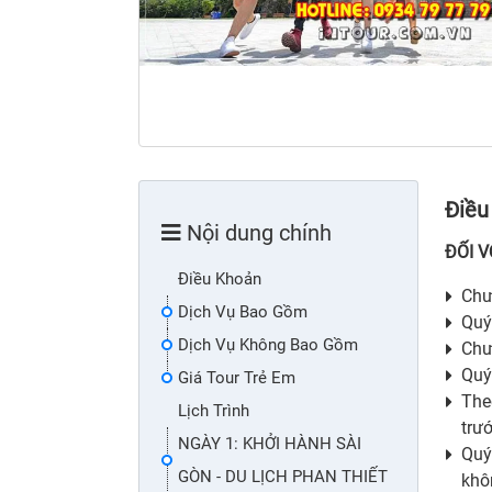
Điều
Nội dung chính
ĐỐI V
Điều Khoản
Chươ
Dịch Vụ Bao Gồm
Quý
Dịch Vụ Không Bao Gồm
Chư
Quý
Giá Tour Trẻ Em
The
Lịch Trình
trướ
NGÀY 1: KHỞI HÀNH SÀI
Quý
GÒN - DU LỊCH PHAN THIẾT
khô