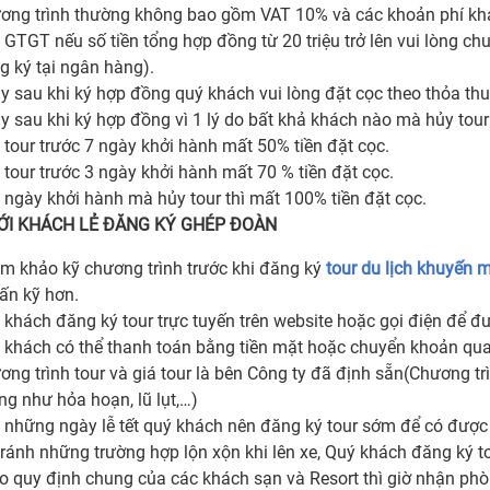
ơng trình thường không bao gồm VAT 10% và các khoản phí khá
 GTGT nếu số tiền tổng hợp đồng từ 20 triệu trở lên vui lòng c
g ký tại ngân hàng).
y sau khi ký hợp đồng quý khách vui lòng đặt cọc theo thỏa thu
y sau khi ký hợp đồng vì 1 lý do bất khả khách nào mà hủy tour 
 tour trước 7 ngày khởi hành mất 50% tiền đặt cọc.
 tour trước 3 ngày khởi hành mất 70 % tiền đặt cọc.
 ngày khởi hành mà hủy tour thì mất 100% tiền đặt cọc.
VỚI KHÁCH LẺ ĐĂNG KÝ GHÉP ĐOÀN
m khảo kỹ chương trình trước khi đăng ký
tour du lịch khuyến 
vấn kỹ hơn.
 khách đăng ký tour trực tuyến trên website hoặc gọi điện để đ
 khách có thể thanh toán bằng tiền mặt hoặc chuyển khoản qu
ơng trình tour và giá tour là bên Công ty đã định sẵn(Chương trì
ng như hỏa hoạn, lũ lụt,…)
 những ngày lễ tết quý khách nên đăng ký tour sớm để có được d
tránh những trường hợp lộn xộn khi lên xe, Quý khách đăng ký to
o quy định chung của các khách sạn và Resort thì giờ nhận ph