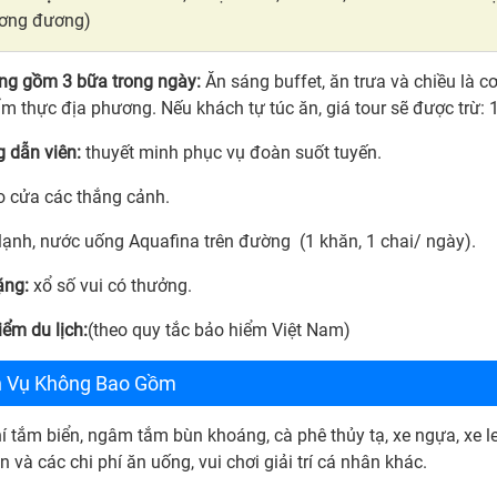
ơng đương)
ng gồm 3 bữa trong ngày:
Ăn sáng buffet, ăn trưa và chiều là
ẩm thực địa phương. Nếu khách tự túc ăn, giá tour sẽ được trừ:
 dẫn viên:
thuyết minh phục vụ đoàn suốt tuyến.
o cửa các thắng cảnh.
lạnh, nước uống Aquafina trên đường (1 khăn, 1 chai/ ngày).
ặng:
xổ số vui có thưởng.
iểm du lịch:
(theo quy tắc bảo hiểm Việt Nam)
h Vụ Không Bao Gồm
í tắm biển, ngâm tắm bùn khoáng, cà phê thủy tạ, xe ngựa, xe le
 và các chi phí ăn uống, vui chơi giải trí cá nhân khác.