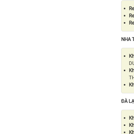
Re
Re
Re
NHA 
Kh
D
Kh
T
Kh
ĐÀ LẠ
Kh
Kh
Kh