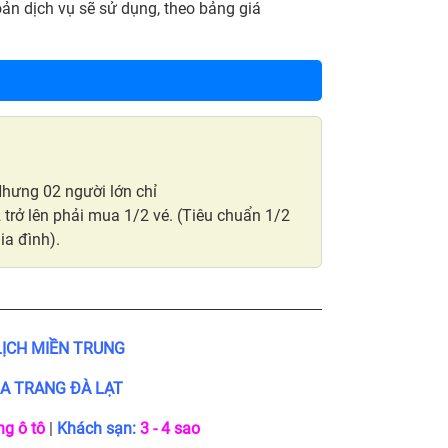
oản dịch vụ sẽ sử dụng, theo bảng giá
 Nhưng 02 người lớn chỉ
 trở lên phải mua 1/2 vé. (Tiêu chuẩn 1/2
ia đình).
LỊCH MIỀN TRUNG
HA TRANG ĐÀ LẠT
ng ô tô
|
Khách sạn:
3 - 4 sao