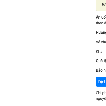
tư
Ăn uố
theo 
Hướng
Vé và
Khăn 
Quà t
Bảo h
Dịc
Chi ph
nguyên