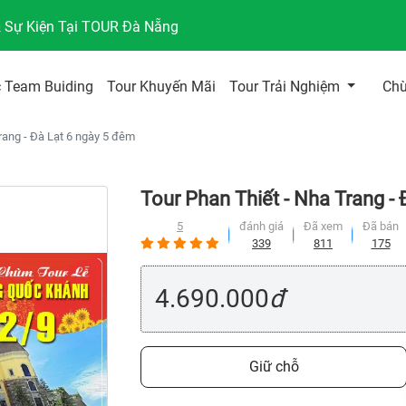
& Sự Kiện Tại TOUR Đà Nẵng
 Team Buiding
Tour Khuyến Mãi
Tour Trải Nghiệm
Ch
rang - Đà Lạt 6 ngày 5 đêm
Tour Phan Thiết - Nha Trang -
5
đánh giá
Đã xem
Đã bán
339
811
175
4.690.000
đ
Giữ chỗ