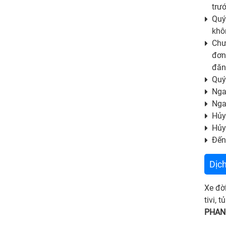
trư
Quý
khô
Chư
đơn
đăn
Quý
Nga
Nga
Hủy
Hủy
Đến
Dịc
Xe đờ
tivi, 
PHAN 