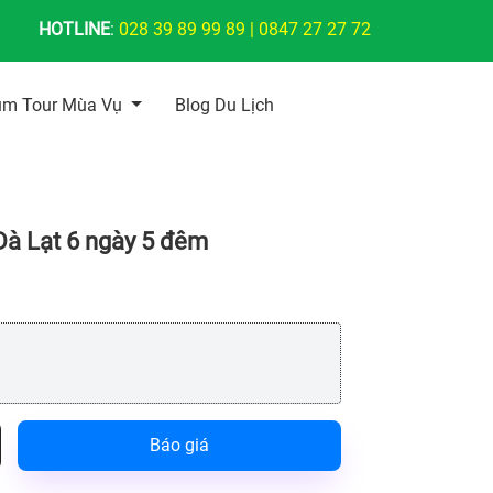
HOTLINE
:
028 39 89 99 89
|
0847 27 27 72
ùm Tour Mùa Vụ
Blog Du Lịch
 Đà Lạt 6 ngày 5 đêm
Báo giá