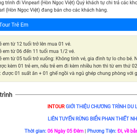
 trình đi Vinpearl (Hòn Ngọc Việt) Quý khách tự chi trả các kh
arl (Hòn Ngọc Việt) đang bán cho các khách hàng.
 Tour Trẻ Em
ẻ em từ 12 tuổi trở lên mua 01 vé.
ẻ em từ 06 đến 11 tuổi mua 1/2 vé.
ẻ em từ 05 tuổi trở xuống: Không tính vé, gia đình tự lo cho bé.
ợc kèm 01 trẻ em, nếu trẻ em đi kèm nhiều hơn thì từ em thứ 02
: được 01 suất ăn + 01 ghế ngồi và ngủ ghép chung phòng với g
trình
INTOUR
GIỚI THIỆU CHƯƠNG TRÌNH DU 
LIÊN TUYẾN RỪNG BIỂN PHAN THIẾT N
Thời gian:
06 Ngày 05 Đêm
|
Phương Tiện:
Đi, về bằ