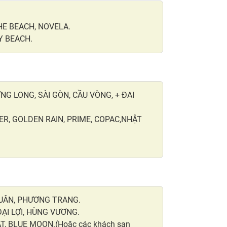
HE BEACH, NOVELA.
Y BEACH.
 LONG, SÀI GÒN, CẦU VÒNG, + ĐAI
ER, GOLDEN RAIN, PRIME, COPAC,NHẬT
UÂN, PHƯƠNG TRANG.
ĐẠI LỢI, HÙNG VƯƠNG.
, BLUE MOON.(Hoặc các khách sạn