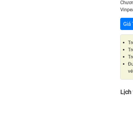
Chương
Vinpe
Giá
Tr
Tr
Tr
Đư
vé
Lịch 