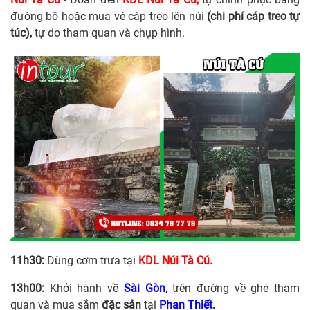
đường bộ hoặc mua vé cáp treo lên núi
(chi phí cáp treo tự
túc),
tự do tham quan và chụp hình.
11h30:
Dùng cơm trưa tại
KDL Núi Tà Cú.
13h00:
Khởi hành về
Sài Gòn
,
trên đường về ghé tham
quan và mua sắm
đặc sản
tại
Phan Thiết.