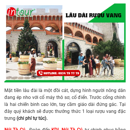
Mặt tiền lâu đài là một đồi cát, dựng hình người nông dân
đang ép nho với cổ máy thô sơ, cổ điển. Trước cổng chính
là hai chiến binh cao lớn, tay cầm giáo dài đứng gác. Tại
đây quý khách sẽ được thưởng thức 1 loại rượu vang đặc
trưng
(chi phí tự túc).
Núi Tà Cú
- Đoàn đến
KDL
Núi Tà Cú,
tự chinh phục bằng