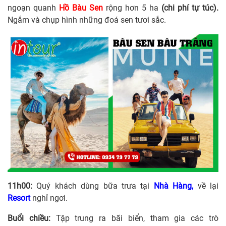
ngoạn quanh
Hồ Bàu Sen
rộng hơn 5 ha
(chi phí tự túc).
Ngắm và chụp hình những đoá sen tươi sắc.
11
h0
0:
Quý khách dùng bữa trưa tại
Nhà Hàng,
về lại
Resort
nghỉ ngơi.
Buổi chiều:
Tập trung ra bãi biển, tham gia các trò