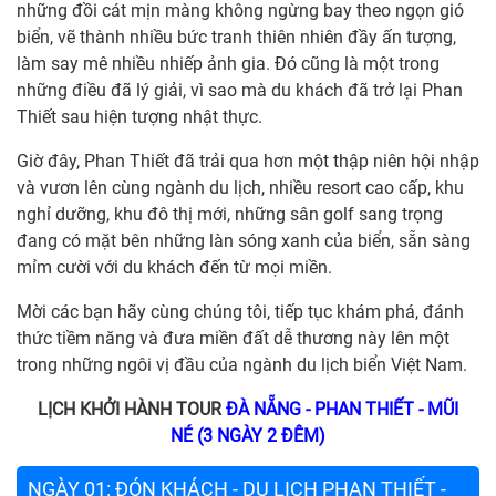
những đồi cát mịn màng không ngừng bay theo ngọn gió
biển, vẽ thành nhiều bức tranh thiên nhiên đầy ấn tượng,
làm say mê nhiều nhiếp ảnh gia. Đó cũng là một trong
những điều đã lý giải, vì sao mà du khách đã trở lại Phan
Thiết sau hiện tượng nhật thực.
Giờ đây, Phan Thiết đã trải qua hơn một thập niên hội nhập
và vươn lên cùng ngành du lịch, nhiều resort cao cấp, khu
nghỉ dưỡng, khu đô thị mới, những sân golf sang trọng
đang có mặt bên những làn sóng xanh của biển, sẵn sàng
mỉm cười với du khách đến từ mọi miền.
Mời các bạn hãy cùng chúng tôi, tiếp tục khám phá, đánh
thức tiềm năng và đưa miền đất dễ thương này lên một
trong những ngôi vị đầu của ngành du lịch biển Việt Nam.
LỊCH KHỞI HÀNH
TOUR
ĐÀ NẴNG
- PHAN THIẾT - MŨI
NÉ
(3 NGÀY 2 ĐÊM)
NGÀY 01: ĐÓN KHÁCH - DU LỊCH PHAN THIẾT -