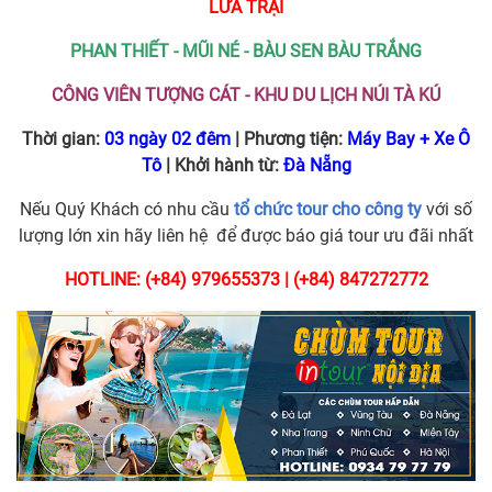
LỬA TRẠI
PHAN THIẾT - MŨI NÉ
- BÀU SEN BÀU TRẮNG
CÔNG VIÊN TƯỢNG CÁT - KHU DU LỊCH NÚI TÀ KÚ
Thời gian:
03 ngày 02 đêm
| Phương tiện:
Máy Bay + Xe Ô
Tô
| Khởi hành từ:
Đà Nẵng
Nếu Quý Khách có nhu cầu
tổ chức tour cho công ty
với số
lượng lớn xin hãy liên hệ để được báo giá tour ưu đãi nhất
HOTLINE: (+84) 979655373 | (+84) 847272772