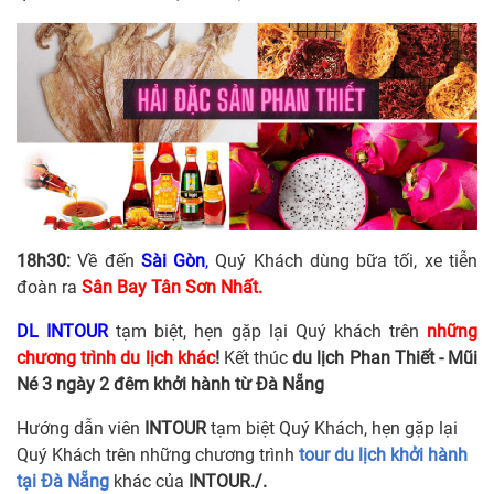
18h30:
Về đến
Sài Gòn
,
Quý Khách dùng bữa tối, xe tiễn
đoàn ra
Sân Bay Tân Sơn Nhất.
DL INTOUR
tạm biệt, hẹn gặp lại Quý khách trên
những
chương trình du lịch khác
!
Kết thúc
du lịch Phan Thiết - Mũi
Né 3 ngày 2 đêm khởi hành từ Đà Nẵng
Hướng dẫn viên
INTOUR
tạm biệt Quý Khách, hẹn gặp lại
Quý Khách trên những chương trình
tour du lịch khởi hành
tại Đà Nẵng
khác của
INTOUR./.