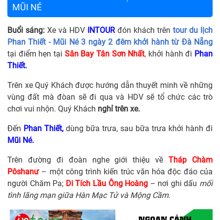
MŨI NÉ
Buổi sáng:
Xe và HDV
INTOUR
đón khách trên
tour du lịch
Phan Thiết - Mũi Né 3 ngày 2 đêm khởi hành từ Đà Nẵng
tại điểm hẹn tại
Sân Bay Tân Sơn Nhất
,
khởi hành đi
Phan
Thiết.
Trên xe Quý Khách được hướng dẫn thuyết minh về những
vùng đất mà đòan sẽ đi qua và HDV sẽ tổ chức các trò
chơi vui nhộn. Quý Khách
nghỉ trên xe.
Đến
Phan Thiết,
dùng bữa trưa, sau bữa trưa khởi hành đi
Mũi Né.
Trên đường đi đoàn nghe giới thiệu về
Tháp Chàm
Pôshanư
– một công trình kiến trúc văn hóa độc đáo của
người Chăm Pa;
Di Tích Lầu Ông Hoàng
– nơi ghi dấu
mối
tình lãng mạn giữa Hàn Mạc Tử và Mộng Cầm
.