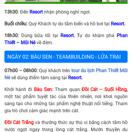
13h30
: Đến
Resort
nhận phòng nghỉ ngơi.
Buổi chiều:
Quý Khách tự do tắm biển và hồ bơi tại
Resort.
18h30:
Dùng bữa tối tại
Resort.
T
ự do khám phá
Phan
Thiết – Mũi Né
về đêm.
NGÀY 02: BÀU SEN - TEAMBUILDING - LỬA TRẠI
07h00 – 08h00:
Quý khách trên
tour du lịch Phan Thiết Mũi
Né
sẽ dùng điểm tâm sáng tại
Resort.
Khởi hành đi
Bàu Sen:
Tham quan
Đồi Cát – Suối Hồng,
một tác phẩm tuyệt tác của thiên nhiên, nơi khơi nguồn
sáng tạo cho những tác phẩm nghệ thuật nổi tiếng. Tham
gia trò chơi cảm giác mạnh trên cát.
Đồi Cát Trắng
và thưởng thức sự thú vị bằng cách tắm hồ
nước ngọt ngay trong lòng cát trắng. Mướn thuyền du