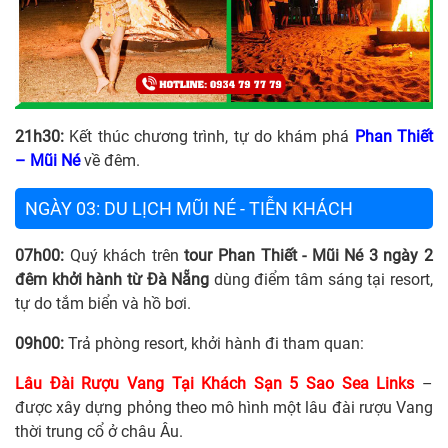
21h30:
Kết thúc chương trình, tự do khám phá
Phan Thiết
– Mũi Né
về đêm.
NGÀY 03: DU LỊCH MŨI NÉ - TIỄN KHÁCH
07h00:
Quý khách trên
tour Phan Thiết - Mũi Né 3 ngày 2
đêm khởi hành từ Đà Nẵng
dùng điểm tâm sáng tại resort,
tự do tắm biển và hồ bơi.
09h00:
Trả phòng resort, khởi hành đi tham quan:
Lâu Đài Rượu Vang
Tại Khách Sạn 5 Sao Sea Links
–
được xây dựng phỏng theo mô hình một lâu đài rượu Vang
thời trung cổ ở châu Âu.