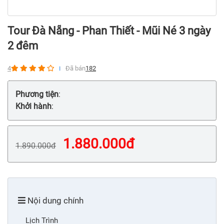
Tour Đà Nẵng - Phan Thiết - Mũi Né 3 ngày
2 đêm
4
Đã bán
182
Phương tiện
:
Khởi hành
:
1.880.000
đ
1.890.000
đ
Nội dung chính
Lịch Trình