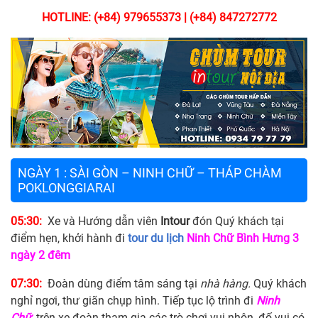
HOTLINE: (+84) 979655373 | (+84) 847272772
NGÀY 1 : SÀI GÒN – NINH CHỮ – THÁP CHÀM
POKLONGGIARAI
05:30:
Xe và Hướng dẫn viên
Intour
đón Quý khách tại
điểm hẹn, khởi hành đi
tour du lịch
Ninh Chữ Bình Hưng 3
ngày 2 đêm
07:30:
Đoàn dùng điểm tâm sáng tại
nhà hàng
.
Quý khách
nghỉ ngơi, thư giãn chụp hình. Tiếp tục lộ trình đi
Ninh
Chữ
,
trên xe đoàn tham gia các trò chơi vui nhộn, đố vui có