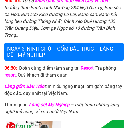
Buổi tối:
Tự do
khám phá ẩm thực
Ninh
Chữ
về đêm
:
thưởng thức Bánh canh Nhường 284 Ngô Gia Tự, Bún sứa
bà Hòa, Bún sứa Kiều đường Lê Lợi, Bánh căn, Bánh hỏi
lòng heo đường Thống Nhất, Bánh xèo Quê Hương 133
Trần Quang Diệu, Cơm gà Ngọc số 10 đường Trần Bình
Trọng...
NGÀY 3: NINH CHỮ – GỐM BÀU TRÚC – LÀNG
DỆT MỸ NGHIỆP
06:30:
Đoàn dùng điểm tâm sáng tại
Resort
, Trả phòng
resort
, Quý khách đi tham quan:
Làng gốm Bàu Trúc
tìm hiểu nghệ thuật làm gốm bằng tay
độc đáo, duy nhất tại Việt Nam.
Tham quan
Làng dệt Mỹ Nghiệp
– một trong những làng
nghề thủ công cổ xưa nhất Việt Nam