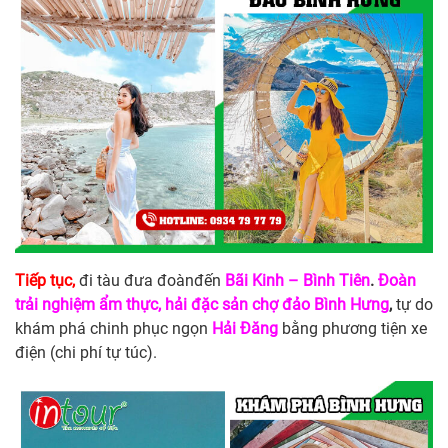
Tiếp tục,
đi tàu đưa đoànđến
Bãi Kinh – Bình Tiên
.
Đoàn
trải nghiệm ẩm thực, hải đặc sản
chợ đảo Bình Hưng
,
tự do
khám phá chinh phục ngọn
Hải Đăng
bằng phương tiện xe
điện (chi phí tự túc).