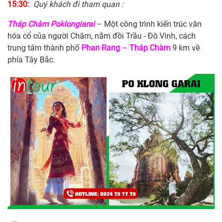
15:30:
Quý khách đi tham quan :
Tháp Chàm Poklongiarai
– Một công trình kiến trúc văn
hóa cổ của người Chăm, nằm đồi Trầu - Đô Vinh, cách
trung tâm thành phố
Phan
Rang
–
Tháp
Chàm
9 km về
phía Tây Bắc.