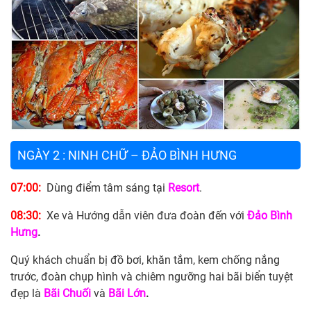
NGÀY 2 : NINH CHỮ – ĐẢO BÌNH HƯNG
07:00:
Dùng điểm tâm sáng tại
Resort
.
08:30:
Xe và Hướng dẫn viên đưa đoàn đến với
Đảo Bình
Hưng
.
Quý khách chuẩn bị đồ bơi, khăn tắm, kem chống nắng
trước, đoàn chụp hình và chiêm ngưỡng hai bãi biển tuyệt
đẹp là
Bãi Chuối
và
Bãi Lớn
.