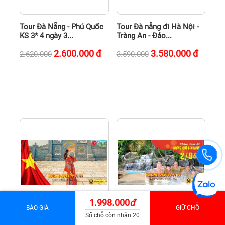
Tour Đà Nẵng - Phú Quốc
Tour Đà nẵng đi Hà Nội -
KS 3* 4 ngày 3...
Tràng An - Đảo...
2.600.000
đ
3.580.000
đ
2.620.000
3.590.000
1.998.000
đ
BÁO GIÁ
GIỮ CHỖ
Số chỗ còn nhận 20
Tour Đà Nẵng đi Hà Nội -
Tour Đà Nẵng đi Hà Nội -