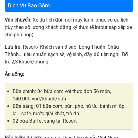
Dịch Vụ Bao Gồm
Vận chuyển:
Xe du lịch đời mới máy lạnh, phục vụ du lịch
(tùy theo số lượng khách đăng ký thực tế Intour sắp xếp xe
cho phù hợp).
Lưu trú:
Resort/ Khách sạn 3 sao: Long Thuận, Châu
Thành... tiêu chuẩn sạch sẽ, vệ sinh, đầy đủ tiện nghi. Bố
trí: 2,3 khách/phòng
Ăn uống:
Bữa chính: 04 bữa cơm với thực đơn 56 món,
140.000 vnđ/khách/bữa.
Bữa sáng: 01 bữa cơm, bún, phở, hủ tíu, bánh mì ốp
la… café, nước giải khát, trà đá
02 bữa Buffet sáng tại Resort
Bảo hiểm du lịch:
trọn tour theo tiêu chuẩn Việt Nam