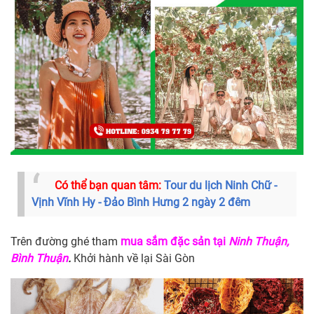
Có thể bạn quan tâm:
Tour du lịch Ninh Chữ -
Vịnh Vĩnh Hy - Đảo Bình Hưng 2 ngày 2 đêm
Trên đường ghé tham
mua sắm đặc sản tại
Ninh Thuận,
Bình Thuận
.
Khởi hành về lại Sài Gòn