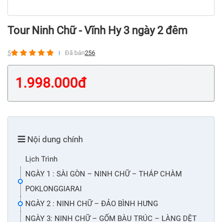
Tour Ninh Chữ - Vĩnh Hy 3 ngày 2 đêm
5
Đã bán
256
1.998.000
đ
Nội dung chính
Lịch Trình
NGÀY 1 : SÀI GÒN – NINH CHỮ – THÁP CHÀM
POKLONGGIARAI
NGÀY 2 : NINH CHỮ – ĐẢO BÌNH HƯNG
NGÀY 3: NINH CHỮ – GỐM BÀU TRÚC – LÀNG DỆT