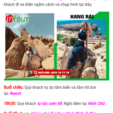
khách đi xe điện ngắm cảnh và chụp hình tại đây.
Buổi chiều:
Quý khách tự do tắm biển và tắm hồ bơi
tại
Resort
.
18h30:
Quý khách
tự túc cơm tối
. Nghỉ đêm tại
Ninh
Chữ
.