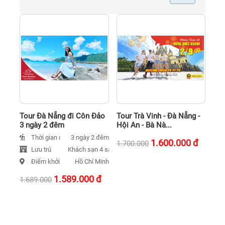
Tour Đà Nẵng đi Côn Đảo
Tour Trà Vinh - Đà Nẵng -
3 ngày 2 đêm
Hội An - Bà Nà...
Thời gian đi
3 ngày 2 đêm
1.600.000
đ
1.700.000
Lưu trú
Khách sạn 4 sao
Khách sạn 2 sao
Khách sạn 5 sao
Điểm khởi hành
Hồ Chí Minh
1.589.000
đ
1.689.000