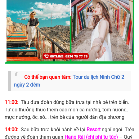
Có thể bạn quan tâm:
Tour du lịch Ninh Chữ 2
ngày 2 đêm
11:00:
Tàu đưa đoàn dùng bữa trưa tại nhà bè trên biển.
Tự do thưởng thức thêm các món cá nướng, tôm nướng,
mực nướng, ốc, sò... trên bè của người dân địa phương
14:00:
Sau bữa trưa khởi hành về lại
Resort
nghỉ
ngơi. Trên
đường về đoàn tham quan
Hang Rái
(chi phí tự túc)
– Quý