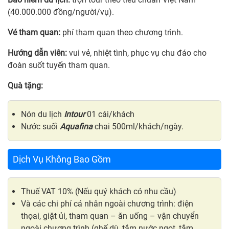
(40.000.000 đồng/người/vụ).
Vé tham quan:
phí tham quan theo chương trình.
Hướng dẫn viên:
vui vẻ, nhiệt tình, phục vụ chu đáo cho
đoàn suốt tuyến tham quan.
Quà tặng:
Nón du lịch
Intour
01 cái/khách
Nước suối
Aquafina
chai 500ml/khách/ngày.
Dịch Vụ Không Bao Gồm
Thuế VAT 10% (Nếu quý khách có nhu cầu)
Và các chi phí cá nhân ngoài chương trình: điện
thọai, giặt ủi, tham quan – ăn uống – vận chuyển
ngoài chương trình (ghế dù, tắm nước ngọt, tắm