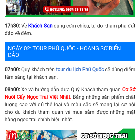
17h30:
Về
Khách Sạn
dùng cơm chiều, tự do khám phá đất
đảo về đêm.
NGÀY 02: TOUR PHÚ QUỐC - HOANG SƠ BIỂN
ĐẢO
07h00:
Quý khách trên
tour du lịch Phú Quốc
sẽ dùng điểm
tâm sáng tại khách sạn.
08h00:
Xe và hướng dẫn đưa Quý Khách tham quan
Cơ Sở
Nuôi Cấy Ngọc Trai Việt Nhật.
Bằng những sản phẩm chất
lượng cao với đủ thể loại và màu sắc sẽ mang lại cơ hội
cho du khách tham quan và mua sắm được những mặt
hàng ngọc trai chính hiệu nhất.