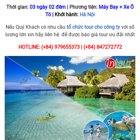
Thời gian:
03 ngày 02 đêm
|
Phương tiện:
Máy Bay + Xe Ô
Tô
| Khởi hành:
Hà Nội
Nếu Quý Khách có nhu cầu
tổ chức tour cho công ty
với số
lượng lớn xin hãy liên hệ để được báo giá tour ưu đãi nhất
HOTLINE: (+84) 979655373 | (+84) 847272772