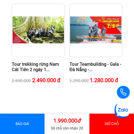
Tour trekking rừng Nam
Tour Teambuilding - Gala -
Cát Tiên 2 ngày 1...
Đà Nẵng -...
2.490.000
đ
1.280.000
đ
2.690.000
1.290.000
1.990.000
đ
BÁO GIÁ
GIỮ CHỖ
Số chỗ còn nhận 20