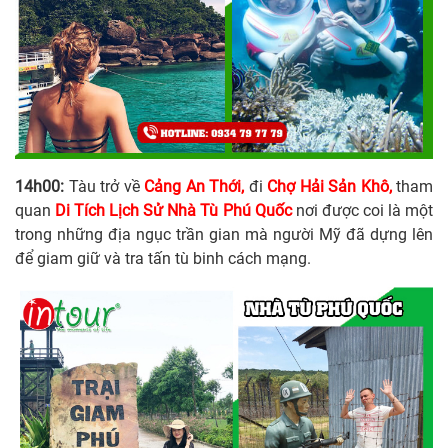
14h00:
Tàu trở về
Cảng An Thới,
đi
Chợ Hải Sản Khô,
tham
quan
Di Tích Lịch Sử Nhà Tù Phú Quốc
nơi được coi là một
trong những địa ngục trần gian mà người Mỹ đã dựng lên
để giam giữ và tra tấn tù binh cách mạng.