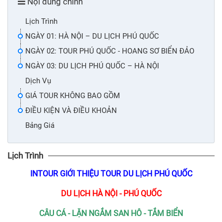
Nội dung chính
Lịch Trình
NGÀY 01: HÀ NỘI – DU LỊCH PHÚ QUỐC
NGÀY 02: TOUR PHÚ QUỐC - HOANG SƠ BIỂN ĐẢO
NGÀY 03: DU LỊCH PHÚ QUỐC – HÀ NỘI
Dịch Vụ
GIÁ TOUR KHÔNG BAO GỒM
ĐIỀU KIỆN VÀ ĐIỀU KHOẢN
Bảng Giá
Lịch Trình
INTOUR GIỚI THIỆU TOUR DU LỊCH PHÚ QUỐC
DU LỊCH HÀ NỘI - PHÚ QUỐC
CÂU CÁ - LẶN NGẮM SAN HÔ - TẮM BIỂN