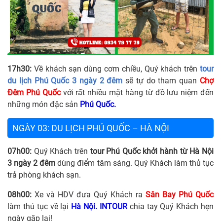
17h30:
Về khách sạn dùng cơm chiều, Quý khách trên
tour
du lịch Phú Quốc 3 ngày 2 đêm
sẽ tự do tham quan
Chợ
Đêm Phú Quốc
với rất nhiều mặt hàng từ đồ lưu niệm đến
những món đặc sản
Phú Quốc.
NGÀY 03: DU LỊCH PHÚ QUỐC – HÀ NỘI
07h00:
Quý Khách trên
tour Phú Quốc khởi hành từ Hà Nội
3 ngày 2 đêm
dùng điểm tâm sáng. Quý Khách làm thủ tục
trả phòng khách sạn.
08h00:
Xe và HDV đưa Quý Khách ra
Sân Bay Phú Quốc
làm thủ tục về lại
Hà Nội.
INTOUR
chia tay Quý Khách hẹn
ngày gặp lại!