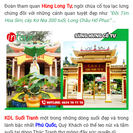
Đoàn tham quan
Hùng Long Tự,
ngôi chùa cổ tọa lạc lưng
chừng đồi với những cảnh quan tuyệt đẹp như
“Đồi Tím
Hoa Sim, cây Kơ Nia 300 tuổi, Long Chầu Hổ Phục” …
KDL
Suối Tranh
một trong những dòng suối đẹp và trong
lành bậc nhất
Phú Quốc,
Quý Khách có thể leo núi và tắm
suối tại dòng Thác Tranh thơ mộng đầy sức quyến rũ.