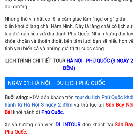
đại dương.
Nhưng thú vị nhất có lẽ là cảm giác làm “ngư ông” giữa
biển khơi ở làng chài Hàm Ninh. Đây là làng chài có lịch sử
lâu đời gắn liền với địa danh Phú Quốc. Nhìn những đôi tay
khỏe khoắn và thoăn thoắt bên tấm lưới bạn sẽ hiểu hơn về
tình yêu biển cả và những giá trị từ cuộc sống.
LỊCH TRÌNH CHI TIẾT TOUR
HÀ NỘI - PHÚ QUỐC (3 NGÀY 2
ĐÊM)
NGÀY 01: HÀ NỘI – DU LỊCH PHÚ QUỐC
Buổi sáng:
HDV đón khách trên
tour du lịch Phú Quốc khởi
hành từ Hà Nội 3 ngày 2 đêm
và thủ tục tại
Sân Bay Nội
Bài
khởi hành đi
Phú Quốc.
Xe và hướng dẫn viên
DL INTOUR
đón khách tại
Sân Bay
Phú Quốc.