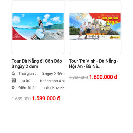
Tour Đà Nẵng đi Côn Đảo
Tour Trà Vinh - Đà Nẵng -
3 ngày 2 đêm
Hội An - Bà Nà...
Thời gian đi
3 ngày 2 đêm
1.600.000
đ
1.700.000
Lưu trú
Khách sạn 4 sao
Khách sạn 2 sao
Khách sạn 5 sao
Điểm khởi hành
Hồ Chí Minh
1.589.000
đ
1.689.000